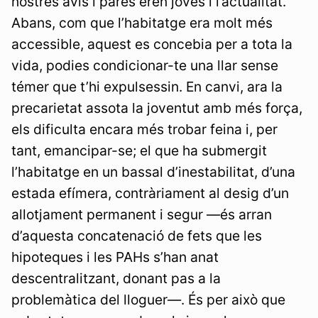
nostres avis i pares eren joves i l’actualitat.
Abans, com que l’habitatge era molt més
accessible, aquest es concebia per a tota la
vida, podies condicionar-te una llar sense
témer que t’hi expulsessin. En canvi, ara la
precarietat assota la joventut amb més força,
els dificulta encara més trobar feina i, per
tant, emancipar-se; el que ha submergit
l’habitatge en un bassal d’inestabilitat, d’una
estada efímera, contràriament al desig d’un
allotjament permanent i segur —és arran
d’aquesta concatenació de fets que les
hipoteques i les PAHs s’han anat
descentralitzant, donant pas a la
problemàtica del lloguer—. És per això que