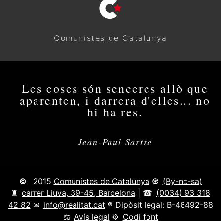
Comunistes de Catalunya
Les coses són senceres allò que
aparenten, i darrera d'elles... no
hi ha res.
Jean-Paul Sartre
2015
Comunistes de Catalunya
(By-nc-sa)
carrer Liuva, 39-45, Barcelona
|
(0034) 93 318
42 82
info@realitat.cat
Dipòsit legal: B-46492-88
Avís legal
Codi font