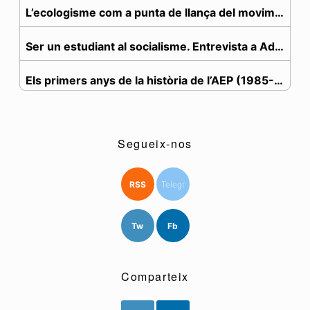
L’ecologisme com a punta de llança del moviment de...
Ser un estudiant al socialisme. Entrevista a Adel ...
Els primers anys de la història de l’AEP (1985-1998)
Manifest fundacional de la Plataforma Mobilitzador...
Segueix-nos
Manifest de la PMDUP per la manifestació del 2007
Comunicat de l’AEP davant l’actuació dels Mossos d...
RSS
Telegr
L'editorial del mes
Tw
Fb
Se'ls van endur: la història de Ceija Stojka
Comparteix