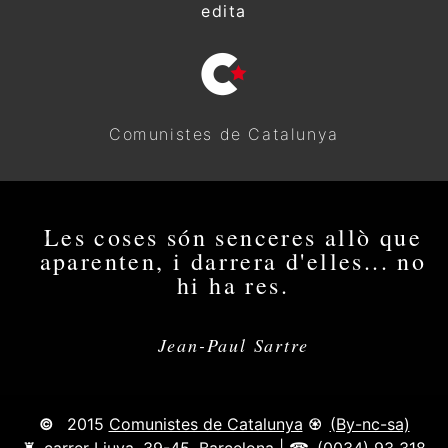
edita
de juny 2016
de juliol 2016
de setembre 2016
Comunistes de Catalunya
d’octubre 2016
de novembre 2016
Les coses són senceres allò que
aparenten, i darrera d'elles... no
de desembre 2016
hi ha res.
de gener 2017
Jean-Paul Sartre
de febrer 2017
de març 2017
2015
Comunistes de Catalunya
(By-nc-sa)