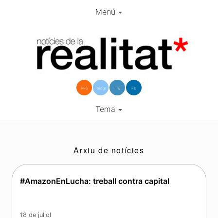
Menú
RSS
Telegr
Tw
Fb
Tema
Arxiu de notícies
#AmazonEnLucha: treball contra capital
18 de juliol