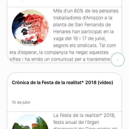
Més d'un 80% de les persones
treballadores d'Amazon a la
planta de San Fernando de
Henares han participat en la
vaga del 16 i 17 de juliol,
segons els sindicats. Tal com
era d'esperar, la companyia ha negat aquestes
xifres i ha emès un comunicat per a transmetre
+
completa normalitat. Tanmateix, els efectes de la
mobilització són més que evidents pel seu impacte
informatiu, tant en la premsa corporativa com, molt
Crònica de la Festa de la realitat* 2018 (vídeo)
especialment, a les xarxes socials.
Més informació
»
10 de juliol
La Festa de la realitat* 2018,
festa anual de l'òrgan
d'expressió de Comunistes de