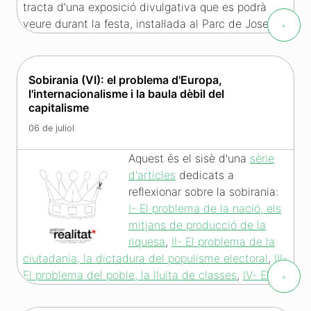
tracta d'una exposició divulgativa que es podrà
veure durant la festa, instal·lada al Parc de Josep
+
Serra i Fabra de Nou Barris, el 7 de juliol.
L'exposició dóna a conèixer la Revolució Cubana a
través de 6 figures humanes que hi han tingut un
Sobirania (VI): el problema d'Europa,
paper determninant.
Més informació »
l'internacionalisme i la baula dèbil del
capitalisme
06 de juliol
Aquest és el sisè d'una
sèrie
d'articles
dedicats a
reflexionar sobre la sobirania:
I- El problema de la nació, els
mitjans de producció de la
riquesa
,
II- El problema de la
ciutadania, la dictadura del populisme electoral
,
III-
El problema del poble, la lluita de classes
,
IV- El
+
problema de l'Estat, la socialització del poder
privat
i
V- El problema de la conquesta gradual, la