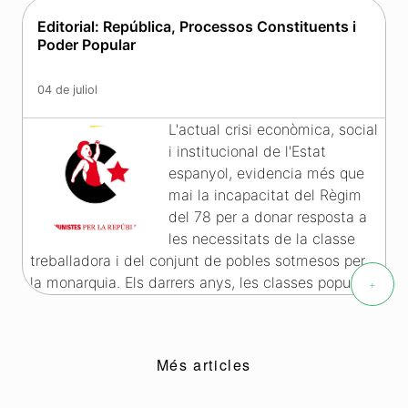
fal·làcia del contrapoder
.
Més informació »
Editorial: República, Processos Constituents i
Poder Popular
04 de juliol
L'actual crisi econòmica, social
i institucional de l'Estat
espanyol, evidencia més que
mai la incapacitat del Règim
del 78 per a donar resposta a
les necessitats de la classe
treballadora i del conjunt de pobles sotmesos per
la monarquia. Els darrers anys, les classes populars
+
han estat protagonistes d'importants
mobilitzacions socials i democràtiques, tanmateix,
el règim només ha sabut respondre amb més
Més articles
repressió i més autoritarisme.
Més informació »